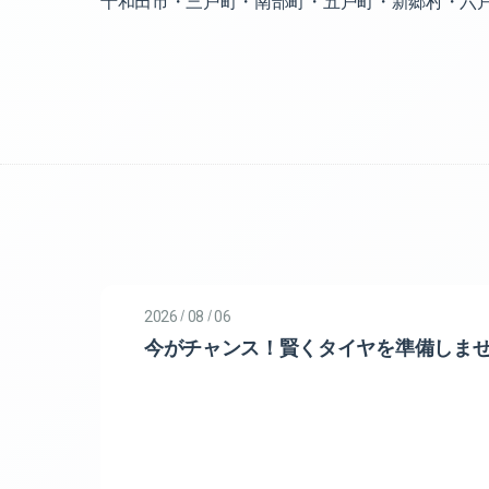
十和田市・三戸町・南部町・五戸町・新郷村・六
/
/
2026
08
06
今がチャンス！賢くタイヤを準備しま